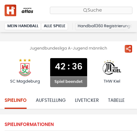
Suche
MEIN HANDBALL
ALLE SPIELE
Handball360 Registrierung
Jugendbundesliga A-Jugend männlich
42
:
36
SC Magdeburg
THW Kiel
Spiel beendet
SPIELINFO
AUFSTELLUNG
LIVETICKER
TABELLE
H
SPIELINFORMATIONEN