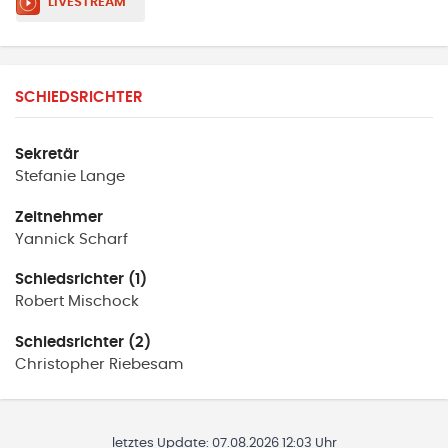
LIVESTREAM
SCHIEDSRICHTER
Sekretär
Stefanie
Lange
Zeitnehmer
Yannick
Scharf
Schiedsrichter (1)
Robert
Mischock
Schiedsrichter (2)
Christopher
Riebesam
letztes Update:
07.08.2026 12:03 Uhr