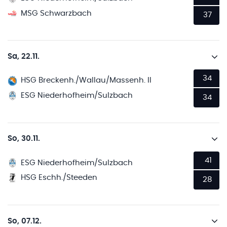
MSG Schwarzbach
37
Sa, 22.11.
34
HSG Breckenh./Wallau/Massenh. II
ESG Niederhofheim/Sulzbach
34
So, 30.11.
41
ESG Niederhofheim/Sulzbach
HSG Eschh./Steeden
28
So, 07.12.