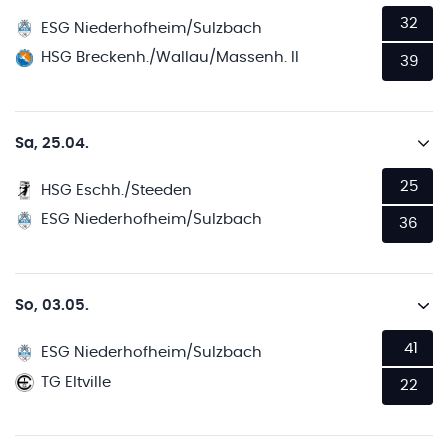
32
ESG Niederhofheim/Sulzbach
HSG Breckenh./Wallau/Massenh. II
39
Sa, 25.04.
25
HSG Eschh./Steeden
ESG Niederhofheim/Sulzbach
36
So, 03.05.
41
ESG Niederhofheim/Sulzbach
TG Eltville
22