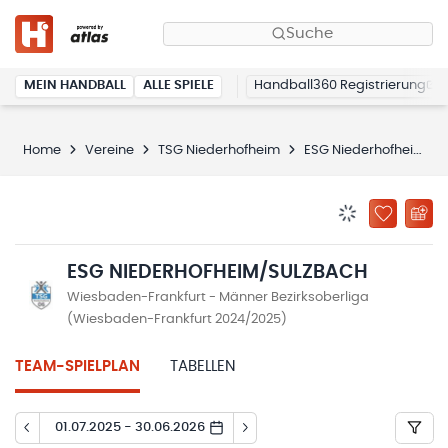
Suche
MEIN HANDBALL
ALLE SPIELE
Handball360 Registrierung
Home
Vereine
TSG Niederhofheim
ESG Niederhofheim/Sulzbach
BENACHRICHTIG
ZU „MEINE
ESG NIEDERHOFHEIM/SULZBACH
Wiesbaden-Frankfurt - Männer Bezirksoberliga
(Wiesbaden-Frankfurt 2024/2025)
TEAM-SPIELPLAN
TABELLEN
01.07.2025 - 30.06.2026