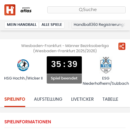
Suche
MEIN HANDBALL
ALLE SPIELE
Handball360 Registrierung
Wiesbaden-Frankfurt - Männer Bezirksoberliga
(Wiesbaden-Frankfurt 2025/2026)
35
:
39
HSG Hochh./Wicker II
ESG
Spiel beendet
Niederhofheim/Sulzbach
SPIELINFO
AUFSTELLUNG
LIVETICKER
TABELLE
H
SPIELINFORMATIONEN