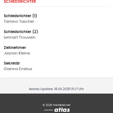
SCHIEDSRICHTER
Schiedsrichter (1)
Tamino
Tascher
Schiedsrichter (2)
Lennart
Trouvain
Zeitnehmer
Jasmin
Kleine
Sekretär
Gianna
Emilius
letztes Update:
18.05.2026 15:17 Uhr
©
2026
Handball.net