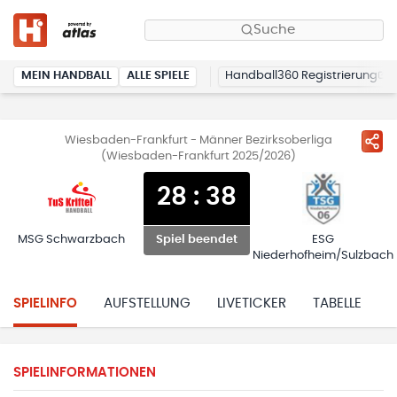
Suche
MEIN HANDBALL
ALLE SPIELE
Handball360 Registrierung
Wiesbaden-Frankfurt - Männer Bezirksoberliga
(Wiesbaden-Frankfurt 2025/2026)
28
:
38
MSG Schwarzbach
ESG
Spiel beendet
Niederhofheim/Sulzbach
SPIELINFO
AUFSTELLUNG
LIVETICKER
TABELLE
H
SPIELINFORMATIONEN