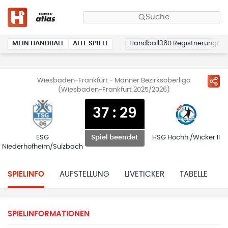
Suche
MEIN HANDBALL
ALLE SPIELE
Handball360 Registrierung
Wiesbaden-Frankfurt - Männer Bezirksoberliga
(Wiesbaden-Frankfurt 2025/2026)
37
:
29
ESG
HSG Hochh./Wicker II
Spiel beendet
Niederhofheim/Sulzbach
SPIELINFO
AUFSTELLUNG
LIVETICKER
TABELLE
H
SPIELINFORMATIONEN