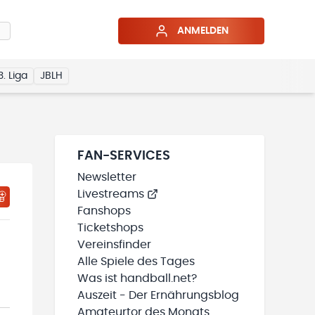
ANMELDEN
3. Liga
JBLH
FAN-SERVICES
Newsletter
Livestreams
HTIGUNGSSTATUS WIRD GELADEN
MEINE TEAMS“ HINZUFÜGEN
Fanshops
Ticketshops
Vereinsfinder
Alle Spiele des Tages
Was ist handball.net?
Auszeit - Der Ernährungsblog
Amateurtor des Monats