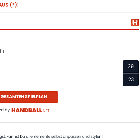
US (*):
 1
29
23
 GESAMTEN SPIELPLAN
d by
t, kannst Du alle Elemente selbst anpassen und stylen!