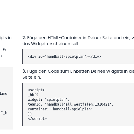
pts in
2
.
Füge den HTML-Container in Deiner Seite dort ein, 
das Widget erscheinen soll.
. Er
h
<div id='handball-spielplan'></div>
3
.
Füge den Code zum Einbetten Deines Widgets in di
Seite ein.
<script>
Name
_hb({
widget: 'spielplan',
teamId: 'handball4all.westfalen.1310421',
container: 'handball-spielplan'
,"_h
})
</script>