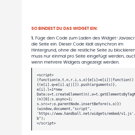
SO BINDEST DU DAS WIDGET EIN:
1
.
Füge den Code zum Laden des Widget-Javascri
die Seite ein. Dieser Code lädt asynchron im
Hintergrund, ohne die restliche Seite zu blockieren
muss nur einmal pro Seite eingefügt werden, auc
wenn mehrere Widgets angezeigt werden.
<script>
(function(e,t,n,r,i,s,o){e[i]=e[i]||function()
{(e[i].q=e[i].q||[]).push(arguments)},
e[i].l=1*new
Date;s=t.createElement(n),o=t.getElementsByTag
(n)[0];s.async=1;
s.src=r;o.parentNode.insertBefore(s,o)})
(window,document,"script",
'https://www.handball.net/widgets/embed/v1.js'
b");
</script>