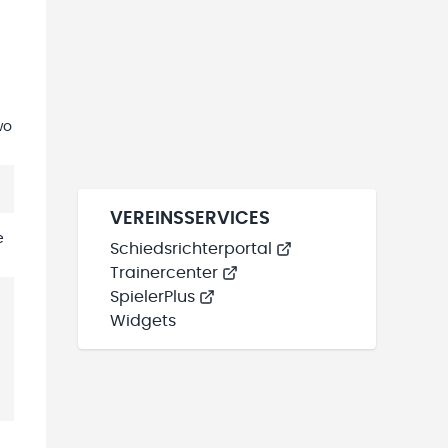
wo
VEREINSSERVICES
e
Schiedsrichterportal
Trainercenter
SpielerPlus
Widgets