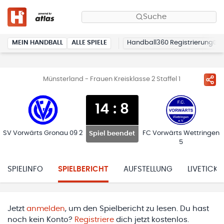
Suche
MEIN HANDBALL
ALLE SPIELE
Handball360 Registrierung
Münsterland - Frauen Kreisklasse 2 Staffel 1
14
:
8
SV Vorwärts Gronau 09 2
FC Vorwärts Wettringen
Spiel beendet
5
SPIELINFO
SPIELBERICHT
AUFSTELLUNG
LIVETICKE
Jetzt
anmelden
, um den Spielbericht zu lesen. Du hast
noch kein Konto?
Registriere
dich jetzt kostenlos.