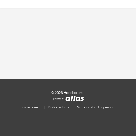
©
2026
Handball.net
Impressum
|
Datenschutz
|
Nutzungsbedingungen