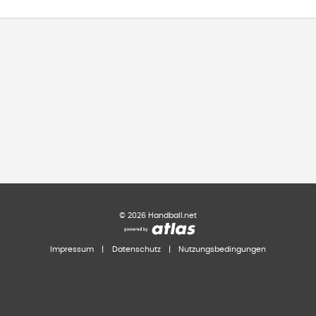
©
2026
Handball.net
Impressum
|
Datenschutz
|
Nutzungsbedingungen