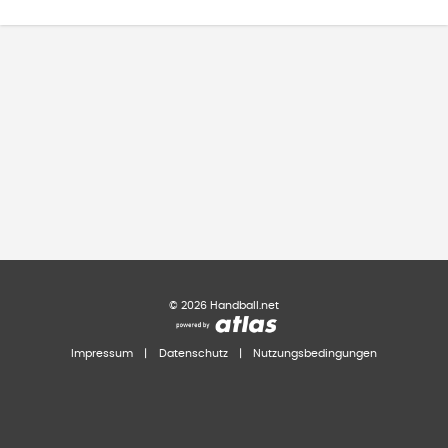
©
2026
Handball.net
Impressum
|
Datenschutz
|
Nutzungsbedingungen