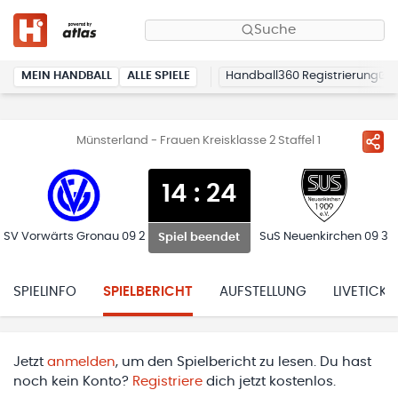
Suche
MEIN HANDBALL
ALLE SPIELE
Handball360 Registrierung
Münsterland - Frauen Kreisklasse 2 Staffel 1
14
:
24
SV Vorwärts Gronau 09 2
SuS Neuenkirchen 09 3
Spiel beendet
SPIELINFO
SPIELBERICHT
AUFSTELLUNG
LIVETICKE
Jetzt
anmelden
, um den Spielbericht zu lesen. Du hast
noch kein Konto?
Registriere
dich jetzt kostenlos.