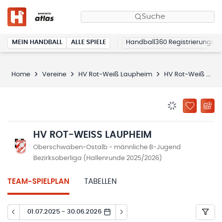
Suche
MEIN HANDBALL
ALLE SPIELE
Handball360 Registrierung
Home
Vereine
HV Rot-Weiß Laupheim
HV Rot-Weiß Laupheim
BENACHRICHTIG
ZU „MEINE
HV ROT-WEISS LAUPHEIM
Oberschwaben-Ostalb - männliche B-Jugend
Bezirksoberliga (Hallenrunde 2025/2026)
TEAM-SPIELPLAN
TABELLEN
01.07.2025 - 30.06.2026