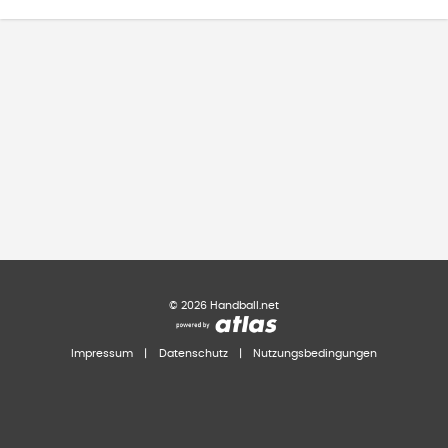
©
2026
Handball.net
Impressum
|
Datenschutz
|
Nutzungsbedingungen