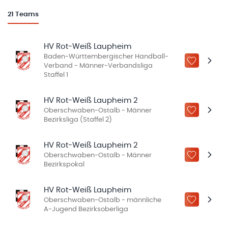
21
Teams
HV Rot-Weiß Laupheim
Baden-Württembergischer Handball-
ZU „MEINE
Verband - Männer-Verbandsliga
Staffel 1
HV Rot-Weiß Laupheim 2
Oberschwaben-Ostalb - Männer
ZU „MEINE
Bezirksliga (Staffel 2)
HV Rot-Weiß Laupheim 2
Oberschwaben-Ostalb - Männer
ZU „MEINE
Bezirkspokal
HV Rot-Weiß Laupheim
Oberschwaben-Ostalb - männliche
ZU „MEINE
A-Jugend Bezirksoberliga