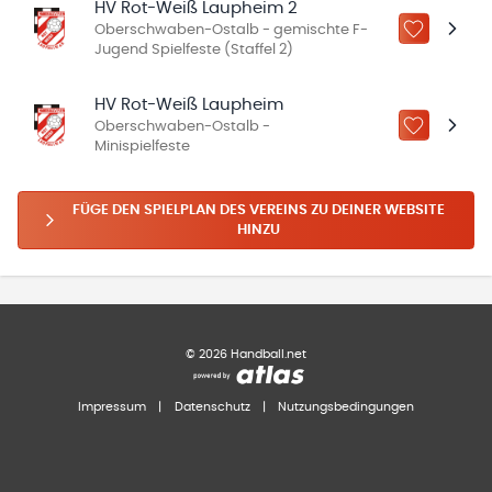
HV Rot-Weiß Laupheim 2
Oberschwaben-Ostalb - gemischte F-
ZU „MEINE
Jugend Spielfeste (Staffel 2)
HV Rot-Weiß Laupheim
Oberschwaben-Ostalb -
ZU „MEINE
Minispielfeste
FÜGE DEN SPIELPLAN DES VEREINS ZU DEINER WEBSITE
HINZU
©
2026
Handball.net
Impressum
|
Datenschutz
|
Nutzungsbedingungen