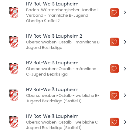
HV Rot-Weiß Laupheim
Baden-Württembergischer Handball-
ZU „MEINE
Verband - männliche B-Jugend
Oberliga Staffel 2
HV Rot-Weiß Laupheim 2
Oberschwaben-Ostalb - männliche B-
ZU „MEINE
Jugend Bezirksliga
HV Rot-Weiß Laupheim
Oberschwaben-Ostalb - männliche
ZU „MEINE
C-Jugend Bezirksliga
HV Rot-Weiß Laupheim
Oberschwaben-Ostalb - weibliche B-
ZU „MEINE
Jugend Bezirksliga (Staffel 1)
HV Rot-Weiß Laupheim
Oberschwaben-Ostalb - weibliche C-
ZU „MEINE
Jugend Bezirksliga (Staffel 1)