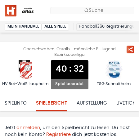
Suche
MEIN HANDBALL
ALLE SPIELE
Handball360 Registrierung
Oberschwaben-Ostalb - männliche B-Jugend
Bezirksoberliga
40
:
32
HV Rot-Weiß Laupheim
TSG Schnaitheim
Spiel beendet
SPIELINFO
SPIELBERICHT
AUFSTELLUNG
LIVETICKE
Jetzt
anmelden
, um den Spielbericht zu lesen. Du hast
noch kein Konto?
Registriere
dich jetzt kostenlos.