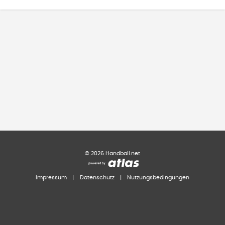
©
2026
Handball.net
Impressum
|
Datenschutz
|
Nutzungsbedingungen