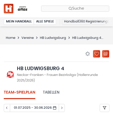
Suche
MEIN HANDBALL
ALLE SPIELE
Handball360 Registrierung
Home
Vereine
HB Ludwigsburg
HB Ludwigsburg 4
Spi
BENACHRICHTIG
ZU „MEINE
HB LUDWIGSBURG 4
Neckar-Franken - Frauen Bezirksliga (Hallenrunde
2025/2026)
TEAM-SPIELPLAN
TABELLEN
01.07.2025 - 30.06.2026