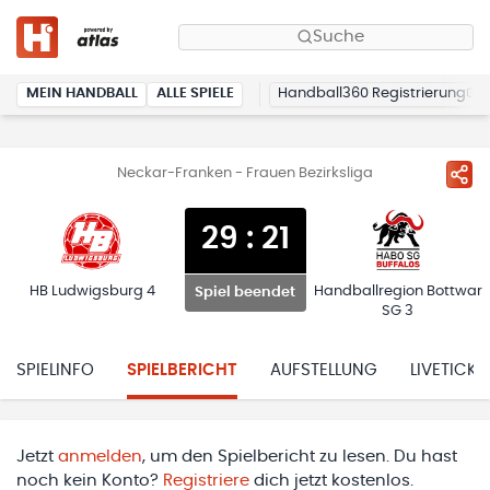
Suche
MEIN HANDBALL
ALLE SPIELE
Handball360 Registrierung
Neckar-Franken - Frauen Bezirksliga
29
:
21
HB Ludwigsburg 4
Handballregion Bottwar
Spiel beendet
SG 3
SPIELINFO
SPIELBERICHT
AUFSTELLUNG
LIVETICKE
Jetzt
anmelden
, um den Spielbericht zu lesen. Du hast
noch kein Konto?
Registriere
dich jetzt kostenlos.