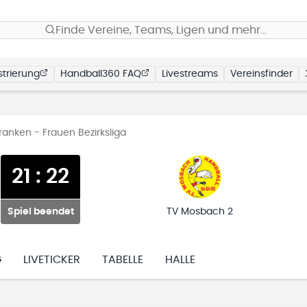
Finde Vereine, Teams, Ligen und mehr…
trierung
Handball360 FAQ
Livestreams
Vereinsfinder
anken - Frauen Bezirksliga
21
:
22
Spiel beendet
TV Mosbach 2
G
LIVETICKER
TABELLE
HALLE