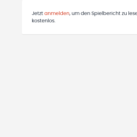
Jetzt
anmelden
, um den Spielbericht zu les
kostenlos.