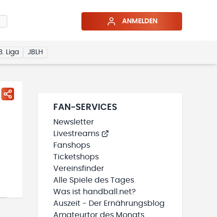
ANMELDEN
3. Liga
JBLH
FAN-SERVICES
Newsletter
Livestreams
Fanshops
Ticketshops
Vereinsfinder
Alle Spiele des Tages
Was ist handball.net?
Auszeit - Der Ernährungsblog
Amateurtor des Monats