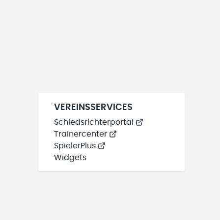
VEREINSSERVICES
Schiedsrichterportal
Trainercenter
SpielerPlus
Widgets