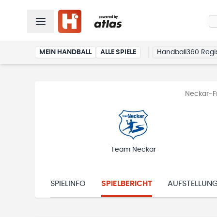
MEIN HANDBALL
ALLE SPIELE
Handball360 Regis
Neckar-Fr
Team Neckar
SPIELINFO
SPIELBERICHT
AUFSTELLUN