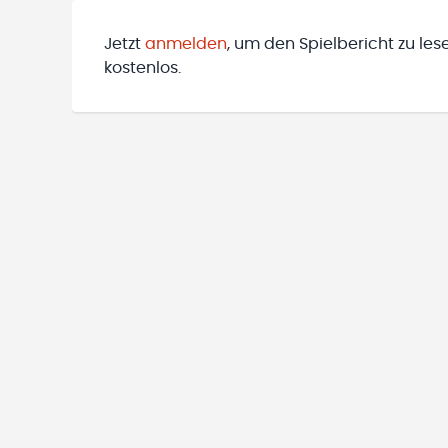
Jetzt
anmelden
, um den Spielbericht zu les
kostenlos.