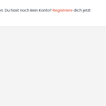
en. Du hast noch kein Konto?
Registriere
dich jetzt