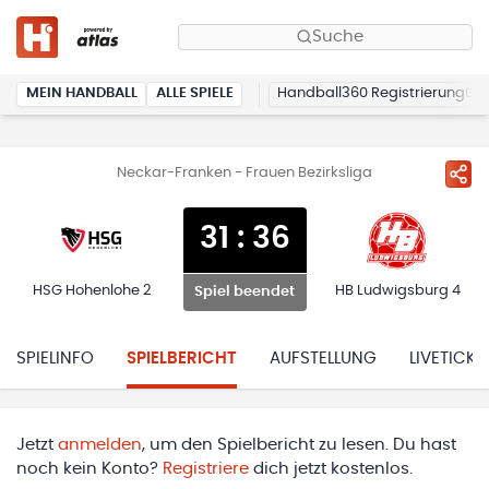
Suche
MEIN HANDBALL
ALLE SPIELE
Handball360 Registrierung
Neckar-Franken - Frauen Bezirksliga
31
:
36
HSG Hohenlohe 2
HB Ludwigsburg 4
Spiel beendet
SPIELINFO
SPIELBERICHT
AUFSTELLUNG
LIVETICKE
Jetzt
anmelden
, um den Spielbericht zu lesen. Du hast
noch kein Konto?
Registriere
dich jetzt kostenlos.