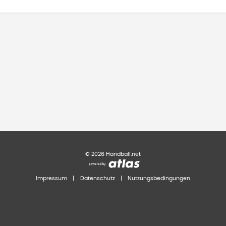
©
2026
Handball.net
Impressum
|
Datenschutz
|
Nutzungsbedingungen