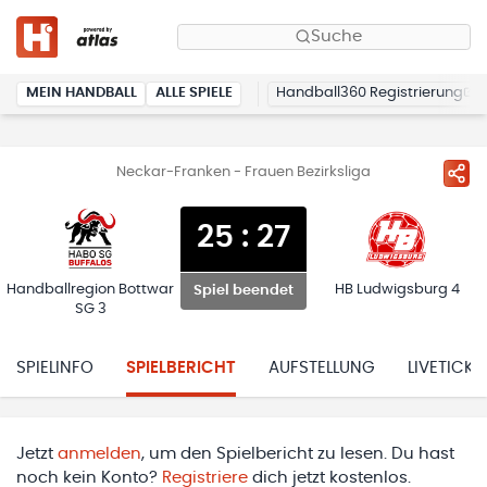
Suche
MEIN HANDBALL
ALLE SPIELE
Handball360 Registrierung
Neckar-Franken - Frauen Bezirksliga
25
:
27
Handballregion Bottwar
HB Ludwigsburg 4
Spiel beendet
SG 3
SPIELINFO
SPIELBERICHT
AUFSTELLUNG
LIVETICKE
Jetzt
anmelden
, um den Spielbericht zu lesen. Du hast
noch kein Konto?
Registriere
dich jetzt kostenlos.