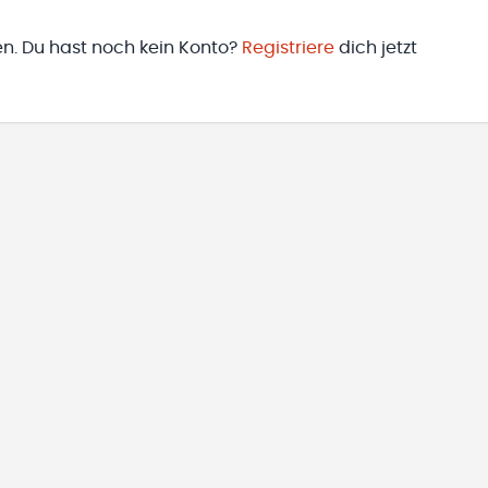
en. Du hast noch kein Konto?
Registriere
dich jetzt