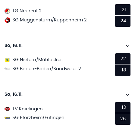
21
TG Neureut 2
SG Muggensturm/Kuppenheim 2
24
So, 16.11.
22
SG Niefern/Mühlacker
SG Baden-Baden/Sandweier 2
18
So, 16.11.
13
TV Knielingen
SG Pforzheim/Eutingen
26