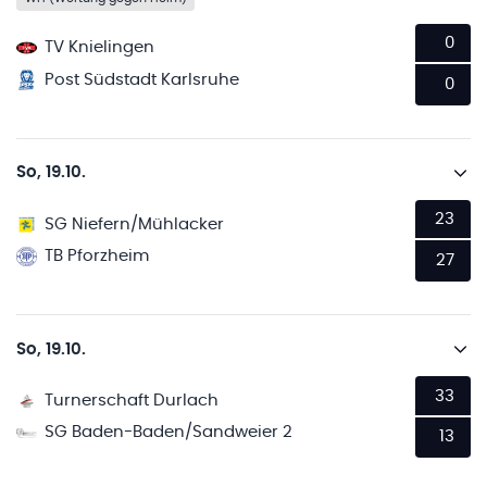
0
TV Knielingen
Post Südstadt Karlsruhe
0
So, 19.10.
23
SG Niefern/Mühlacker
TB Pforzheim
27
So, 19.10.
33
Turnerschaft Durlach
SG Baden-Baden/Sandweier 2
13