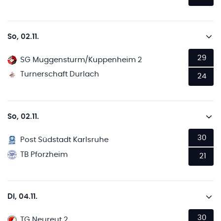
So, 02.11.
29
SG Muggensturm/Kuppenheim 2
Turnerschaft Durlach
24
So, 02.11.
30
Post Südstadt Karlsruhe
TB Pforzheim
21
Di, 04.11.
30
TG Neureut 2