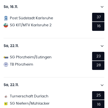
So, 16.11.
37
Post Südstadt Karlsruhe
SG KIT/MTV Karlsruhe 2
16
Sa, 22.11.
23
SG Pforzheim/Eutingen
TB Pforzheim
28
Sa, 22.11.
25
Turnerschaft Durlach
SG Niefern/Mühlacker
16