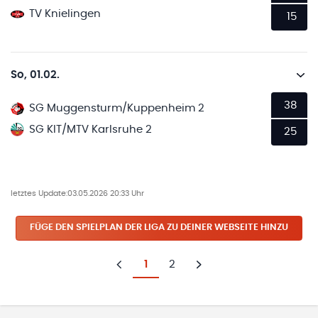
TV Knielingen
15
So, 01.02.
38
SG Muggensturm/Kuppenheim 2
SG KIT/MTV Karlsruhe 2
25
letztes Update:
03.05.2026 20:33 Uhr
FÜGE DEN SPIELPLAN
DER LIGA
ZU DEINER WEBSEITE HINZU
1
2
Zurück
Weiter