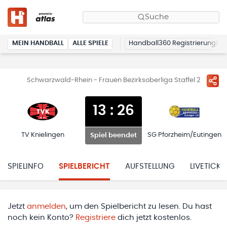
Suche
MEIN HANDBALL
ALLE SPIELE
Handball360 Registrierung
Schwarzwald-Rhein - Frauen Bezirksoberliga Staffel 2
13
:
26
TV Knielingen
SG Pforzheim/Eutingen
Spiel beendet
SPIELINFO
SPIELBERICHT
AUFSTELLUNG
LIVETICKE
Jetzt
anmelden
, um den Spielbericht zu lesen. Du hast
noch kein Konto?
Registriere
dich jetzt kostenlos.