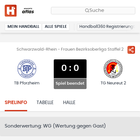
Suche
MEIN HANDBALL
ALLE SPIELE
Handball360 Registrierung
Schwarzwald-Rhein - Frauen Bezirksoberliga Staffel 2
0
:
0
TB Pforzheim
TG Neureut 2
Spiel beendet
SPIELINFO
TABELLE
HALLE
Sonderwertung:
WG (Wertung gegen Gast)