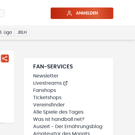
ANMELDEN
3. Liga
JBLH
FAN-SERVICES
Newsletter
Livestreams
Fanshops
Ticketshops
Vereinsfinder
Alle Spiele des Tages
Was ist handball.net?
Auszeit - Der Ernährungsblog
Amateurtor des Monats