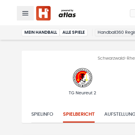
MEIN HANDBALL
ALLE SPIELE
Handball360 Regis
Schwarzwald-Rhein
TG Neureut 2
SPIELINFO
SPIELBERICHT
AUFSTELLUN