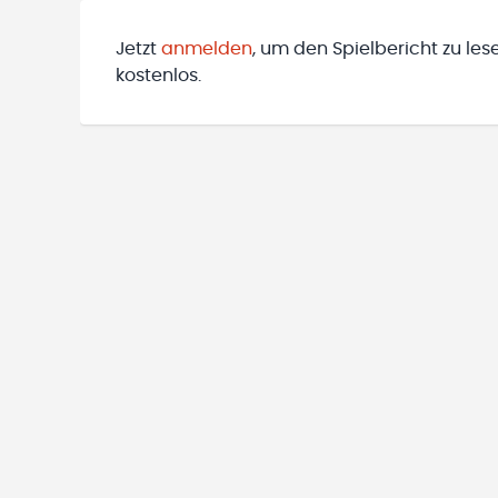
Jetzt
anmelden
, um den Spielbericht zu les
kostenlos.