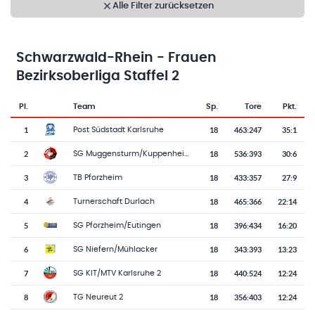
Alle Filter zurücksetzen
Schwarzwald-Rhein - Frauen
Bezirksoberliga Staffel 2
Pl.
Team
Sp.
Tore
Pkt.
Team-Logo
Tabelle mit Vereinsplatzierungen, Spielen, Toren und Punkten
1
18
463
:
247
35:1
Post Südstadt Karlsruhe
2
18
536
:
393
30:6
SG Muggensturm/Kuppenheim 2
3
18
433
:
357
27:9
TB Pforzheim
4
18
465
:
366
22:14
Turnerschaft Durlach
5
18
396
:
434
16:20
SG Pforzheim/Eutingen
6
18
343
:
393
13:23
SG Niefern/Mühlacker
7
18
440
:
524
12:24
SG KIT/MTV Karlsruhe 2
8
18
356
:
403
12:24
TG Neureut 2