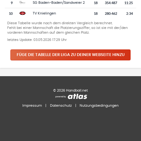
9
18
354
:
487
11:25
SG Baden-Baden/Sandweier 2
10
18
280
:
462
2:34
TV Knielingen
Diese Tabelle wurde nach dem direkten Vergleich berechnet.
Fehlt bei einer Mannschaft die Platzierungsziffer, so ist sie mit der/den
vorderen Mannschaften auf dem gleichen Platz.
letztes Update:
03.05.2026 17:29 Uhr
FÜGE DIE TABELLE DER LIGA ZU DEINER WEBSEITE HINZU
©
2026
Handball.net
Impressum
|
Datenschutz
|
Nutzungsbedingungen