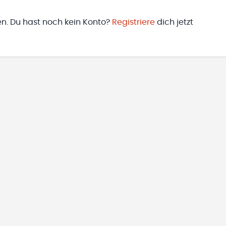
en. Du hast noch kein Konto?
Registriere
dich jetzt