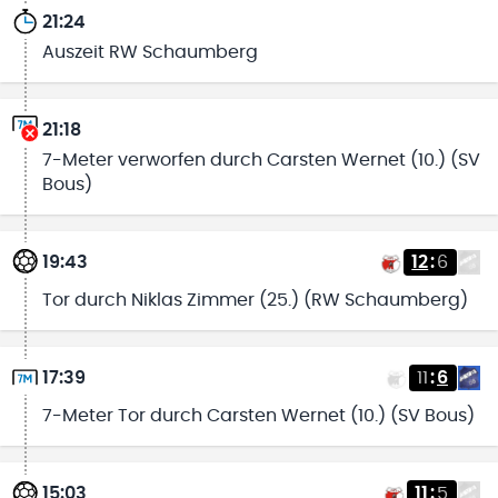
21:24
Auszeit RW Schaumberg
21:18
7-Meter verworfen durch Carsten Wernet (10.) (SV
Bous)
19:43
12
:
6
Tor durch Niklas Zimmer (25.) (RW Schaumberg)
17:39
11
:
6
7-Meter Tor durch Carsten Wernet (10.) (SV Bous)
15:03
11
:
5