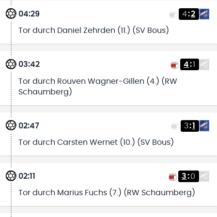
04:29
4
:
2
Tor durch Daniel Zehrden (11.) (SV Bous)
03:42
4
:
1
Tor durch Rouven Wagner-Gillen (4.) (RW
Schaumberg)
02:47
3
:
1
Tor durch Carsten Wernet (10.) (SV Bous)
02:11
3
:
0
Tor durch Marius Fuchs (7.) (RW Schaumberg)