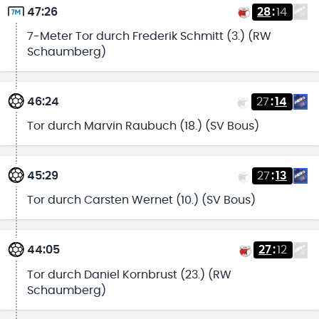
47:26
28
:
14
7-Meter Tor durch Frederik Schmitt (3.) (RW
Schaumberg)
46:24
27
:
14
Tor durch Marvin Raubuch (18.) (SV Bous)
45:29
27
:
13
Tor durch Carsten Wernet (10.) (SV Bous)
44:05
27
:
12
Tor durch Daniel Kornbrust (23.) (RW
Schaumberg)