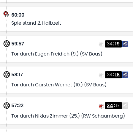
60:00
Spielstand 2. Halbzeit
59:57
34
:
19
Tor durch Eugen Freidich (9.) (SV Bous)
58:17
34
:
18
Tor durch Carsten Wernet (10.) (SV Bous)
57:22
34
:
17
Tor durch Niklas Zimmer (25.) (RW Schaumberg)