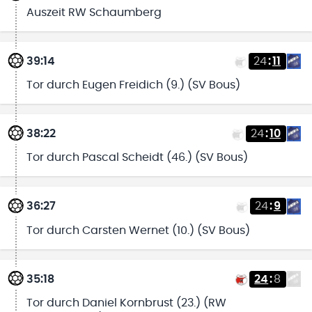
Auszeit RW Schaumberg
39:14
24
:
11
Tor durch Eugen Freidich (9.) (SV Bous)
38:22
24
:
10
Tor durch Pascal Scheidt (46.) (SV Bous)
36:27
24
:
9
Tor durch Carsten Wernet (10.) (SV Bous)
35:18
24
:
8
Tor durch Daniel Kornbrust (23.) (RW