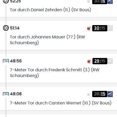
52:25
30
:
16
Tor durch Daniel Zehrden (11.) (SV Bous)
51:14
30
:
15
Tor durch Johannes Mauer (77.) (RW
Schaumberg)
48:56
29
:
15
7-Meter Tor durch Frederik Schmitt (3.) (RW
Schaumberg)
48:08
28
:
15
7-Meter Tor durch Carsten Wernet (10.) (SV Bous)