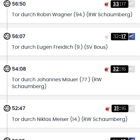
56:50
33
:
17
Tor durch Robin Wagner (94.) (RW Schaumberg)
56:07
32
:
17
Tor durch Eugen Freidich (9.) (SV Bous)
54:08
32
:
16
Tor durch Johannes Mauer (77.) (RW
Schaumberg)
52:47
31
:
16
Tor durch Niklas Meiser (14.) (RW Schaumberg)