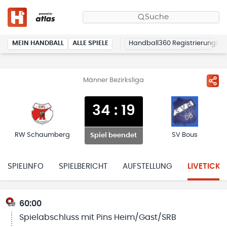
Suche
MEIN HANDBALL
ALLE SPIELE
Handball360 Registrierung
Männer Bezirksliga
34
:
19
RW Schaumberg
SV Bous
Spiel beendet
SPIELINFO
SPIELBERICHT
AUFSTELLUNG
LIVETICKE
60:00
Spielabschluss mit Pins Heim/Gast/SRB