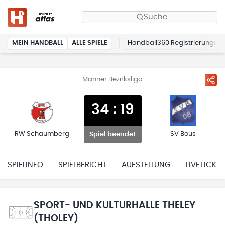
Suche
MEIN HANDBALL
ALLE SPIELE
Handball360 Registrierung
Männer Bezirksliga
34
:
19
RW Schaumberg
SV Bous
Spiel beendet
SPIELINFO
SPIELBERICHT
AUFSTELLUNG
LIVETICKER
SPORT- UND KULTURHALLE THELEY
(THOLEY)