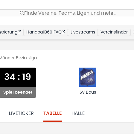
Finde Vereine, Teams, Ligen und mehr…
trierung
Handball360 FAQ
Livestreams
Vereinsfinder
Männer Bezirksliga
34
:
19
Spiel beendet
SV Bous
LIVETICKER
TABELLE
HALLE