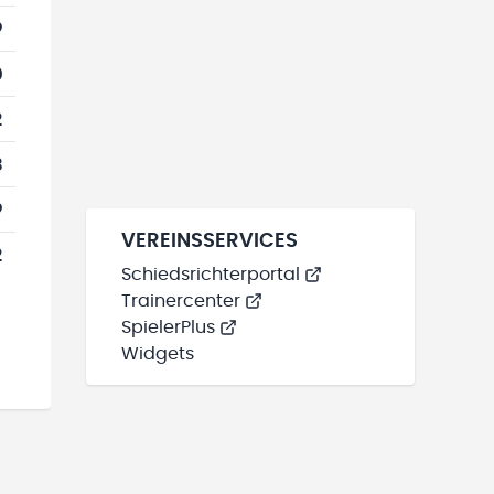
9
0
2
3
9
VEREINSSERVICES
2
Schiedsrichterportal
Trainercenter
SpielerPlus
Widgets