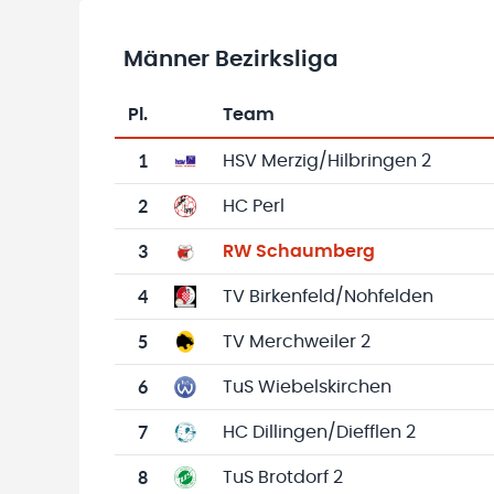
Männer Bezirksliga
Pl.
Team
Team-Logo
Tabelle mit Vereinsplatzierungen, Spielen, 
1
HSV Merzig/Hilbringen 2
2
HC Perl
3
RW Schaumberg
4
TV Birkenfeld/Nohfelden
5
TV Merchweiler 2
6
TuS Wiebelskirchen
7
HC Dillingen/Diefflen 2
8
TuS Brotdorf 2