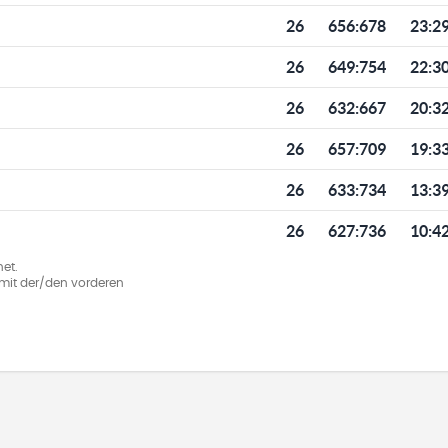
26
656
:
678
23:2
26
649
:
754
22:3
26
632
:
667
20:3
26
657
:
709
19:3
26
633
:
734
13:3
26
627
:
736
10:4
et.
ie mit der/den vorderen