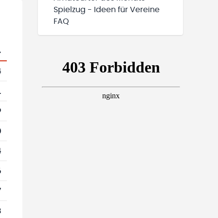
Spielzug - Ideen für Vereine
FAQ
.
4
1
9
0
4
6
7
8