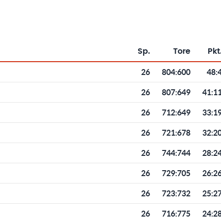
Sp.
Tore
Pkt
Toren und Punkten
26
804
:
600
48:
26
807
:
649
41:1
26
712
:
649
33:1
26
721
:
678
32:2
26
744
:
744
28:2
26
729
:
705
26:2
26
723
:
732
25:2
26
716
:
775
24:2