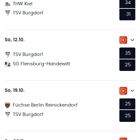
34
THW Kiel
TSV Burgdorf
31
So, 12.10.
ZUM LI
35
TSV Burgdorf
SG Flensburg-Handewitt
25
So, 19.10.
ZUM LI
25
Füchse Berlin Reinickendorf
TSV Burgdorf
25