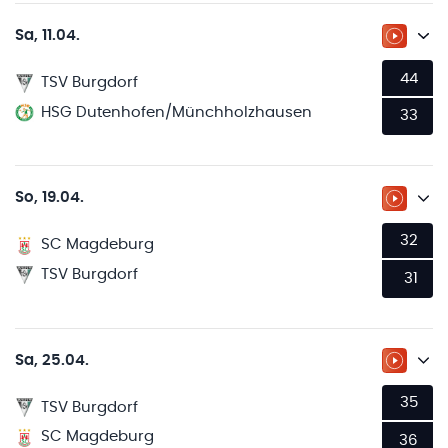
Sa, 11.04.
ZUM LI
44
TSV Burgdorf
HSG Dutenhofen/Münchholzhausen
33
So, 19.04.
ZUM LI
32
SC Magdeburg
TSV Burgdorf
31
Sa, 25.04.
ZUM LI
35
TSV Burgdorf
SC Magdeburg
36