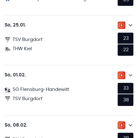
So, 25.01.
ZUM LI
23
TSV Burgdorf
THW Kiel
22
So, 01.02.
ZUM LI
33
SG Flensburg-Handewitt
TSV Burgdorf
38
So, 08.02.
ZUM LI