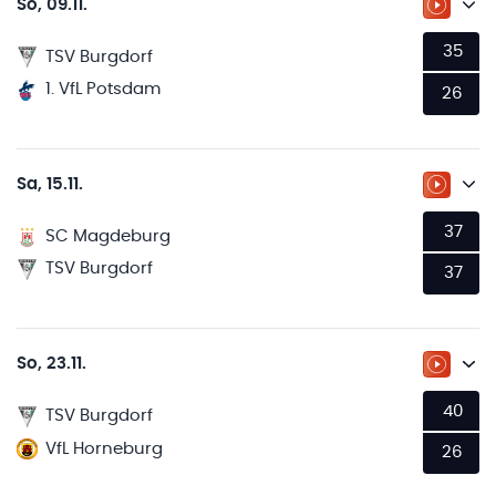
So, 09.11.
ZUM LI
35
TSV Burgdorf
1. VfL Potsdam
26
Sa, 15.11.
ZUM LI
37
SC Magdeburg
TSV Burgdorf
37
So, 23.11.
ZUM LI
40
TSV Burgdorf
VfL Horneburg
26