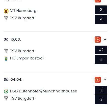
ZUM LI
31
VfL Horneburg
TSV Burgdorf
41
So, 15.03.
ZUM LI
42
TSV Burgdorf
HC Empor Rostock
31
Sa, 04.04.
ZUM LI
31
HSG Dutenhofen/Münchholzhausen
TSV Burgdorf
31