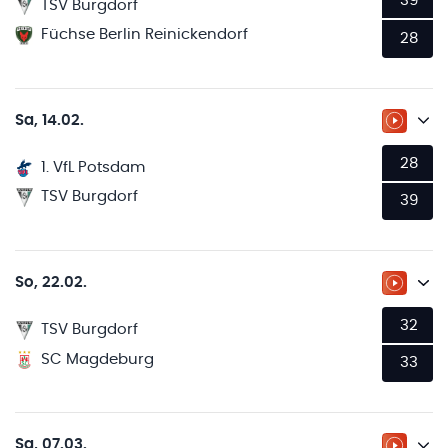
39
TSV Burgdorf
Füchse Berlin Reinickendorf
28
Sa, 14.02.
ZUM LI
28
1. VfL Potsdam
TSV Burgdorf
39
So, 22.02.
ZUM LI
32
TSV Burgdorf
SC Magdeburg
33
Sa, 07.03.