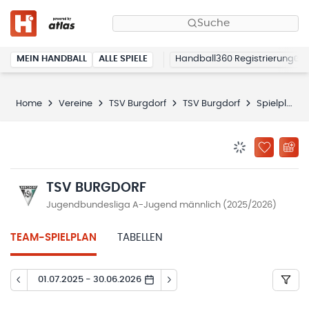
Suche
MEIN HANDBALL
ALLE SPIELE
Handball360 Registrierung
Home
Vereine
TSV Burgdorf
TSV Burgdorf
Spielplan
BENACHRICHTIG
ZU „MEINE
TSV BURGDORF
Jugendbundesliga A-Jugend männlich (2025/2026)
TEAM-SPIELPLAN
TABELLEN
01.07.2025 - 30.06.2026