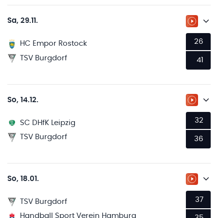
Sa, 29.11.
ZUM LI
26
HC Empor Rostock
TSV Burgdorf
41
So, 14.12.
ZUM LI
32
SC DHfK Leipzig
TSV Burgdorf
36
So, 18.01.
ZUM LI
37
TSV Burgdorf
Handball Sport Verein Hamburg
35