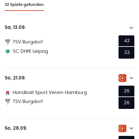
22
Spiele gefunden
Sa, 13.09.
43
TSV Burgdorf
SC DHfK Leipzig
33
So, 21.09.
ZUM LI
26
Handball Sport Verein Hamburg
TSV Burgdorf
26
So, 28.09.
ZUM LI