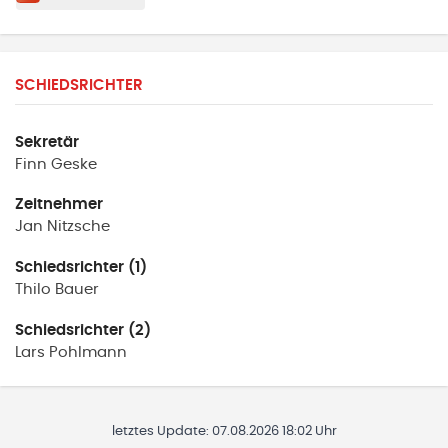
SCHIEDSRICHTER
Sekretär
Finn
Geske
Zeitnehmer
Jan
Nitzsche
Schiedsrichter (1)
Thilo
Bauer
Schiedsrichter (2)
Lars
Pohlmann
letztes Update:
07.08.2026 18:02 Uhr