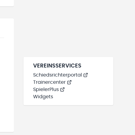
VEREINSSERVICES
Schiedsrichterportal
Trainercenter
SpielerPlus
Widgets