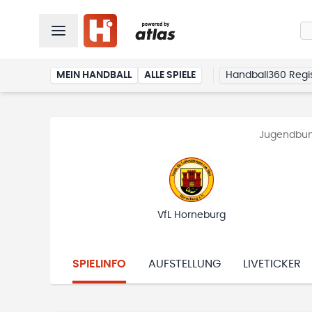
MEIN HANDBALL
ALLE SPIELE
Handball360 Regis
Jugendbun
VfL Horneburg
SPIELINFO
AUFSTELLUNG
LIVETICKER