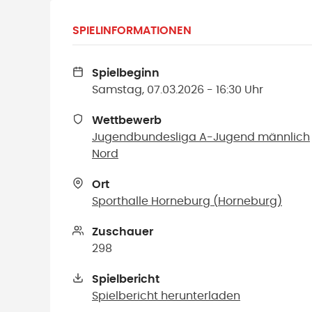
SPIELINFORMATIONEN
Spielbeginn
Samstag, 07.03.2026 - 16:30 Uhr
Wettbewerb
Jugendbundesliga A-Jugend männlich
Nord
Ort
Sporthalle Horneburg
(
Horneburg
)
Zuschauer
298
Spielbericht
Spielbericht herunterladen