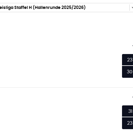
isliga Staffel H (Hallenrunde 2025/2026)
23
30
31
23