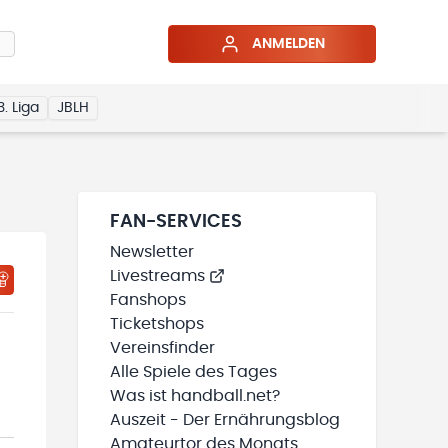
ANMELDEN
3. Liga
JBLH
FAN-SERVICES
Newsletter
Livestreams
HTIGUNGSSTATUS WIRD GELADEN
MEINE TEAMS“ HINZUFÜGEN
Fanshops
Ticketshops
Vereinsfinder
Alle Spiele des Tages
Was ist handball.net?
Auszeit - Der Ernährungsblog
Amateurtor des Monats