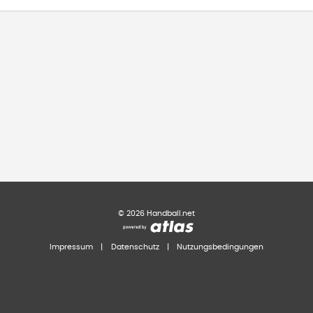
©
2026
Handball.net
Impressum
|
Datenschutz
|
Nutzungsbedingungen