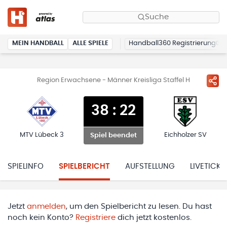
Suche
MEIN HANDBALL
ALLE SPIELE
Handball360 Registrierung
Region Erwachsene - Männer Kreisliga Staffel H
38
:
22
MTV Lübeck 3
Eichholzer SV
Spiel beendet
SPIELINFO
SPIELBERICHT
AUFSTELLUNG
LIVETICKE
Jetzt
anmelden
, um den Spielbericht zu lesen. Du hast
noch kein Konto?
Registriere
dich jetzt kostenlos.