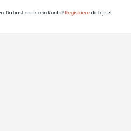
en. Du hast noch kein Konto?
Registriere
dich jetzt