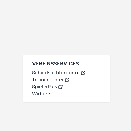
VEREINSSERVICES
Schiedsrichterportal
Trainercenter
SpielerPlus
Widgets