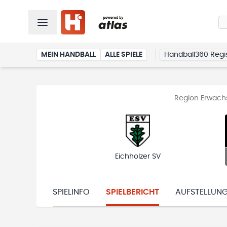
MEIN HANDBALL
ALLE SPIELE
Handball360 Regis
Region Erwachs
Eichholzer SV
SPIELINFO
SPIELBERICHT
AUFSTELLUN