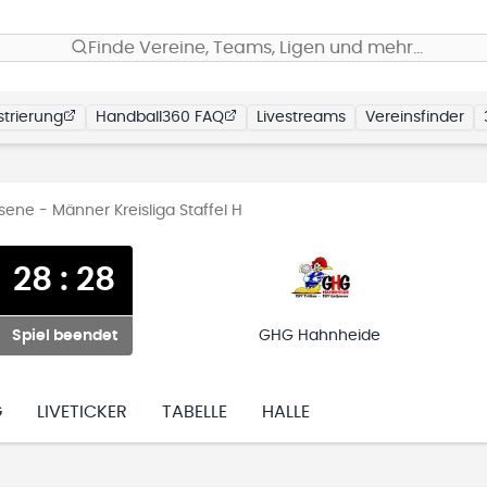
Finde Vereine, Teams, Ligen und mehr…
trierung
Handball360 FAQ
Livestreams
Vereinsfinder
ene - Männer Kreisliga Staffel H
28
:
28
Spiel beendet
GHG Hahnheide
G
LIVETICKER
TABELLE
HALLE