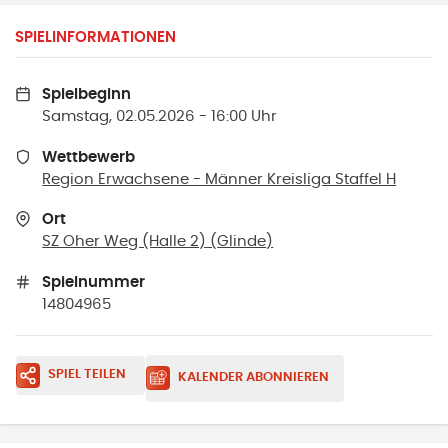
SPIELINFORMATIONEN
Spielbeginn
Samstag, 02.05.2026 - 16:00 Uhr
Wettbewerb
Region Erwachsene - Männer Kreisliga Staffel H
Ort
SZ Oher Weg (Halle 2)
(
Glinde
)
Spielnummer
14804965
SPIEL TEILEN
KALENDER ABONNIEREN