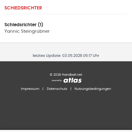
SCHIEDSRICHTER
Schiedsrichter (1)
Yannic
Steingrübner
letztes Update:
03.05.2026 05:17 Uhr
©
2026
Handball.net
Impressum
|
Datenschutz
|
Nutzungsbedingungen