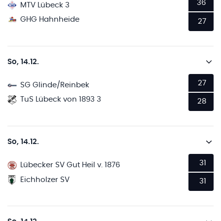
36
MTV Lübeck 3
GHG Hahnheide
27
So, 14.12.
27
SG Glinde/Reinbek
TuS Lübeck von 1893 3
28
So, 14.12.
31
Lübecker SV Gut Heil v. 1876
Eichholzer SV
31