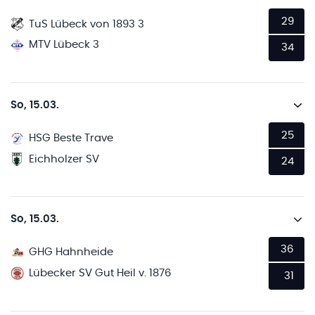
29
TuS Lübeck von 1893 3
MTV Lübeck 3
34
So, 15.03.
25
HSG Beste Trave
Eichholzer SV
24
So, 15.03.
36
GHG Hahnheide
Lübecker SV Gut Heil v. 1876
31