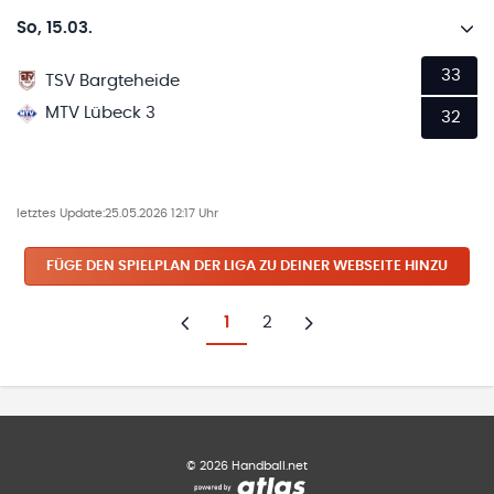
So, 15.03.
33
TSV Bargteheide
MTV Lübeck 3
32
letztes Update:
25.05.2026 12:17 Uhr
FÜGE DEN SPIELPLAN
DER LIGA
ZU DEINER WEBSEITE HINZU
1
2
Zurück
Weiter
©
2026
Handball.net