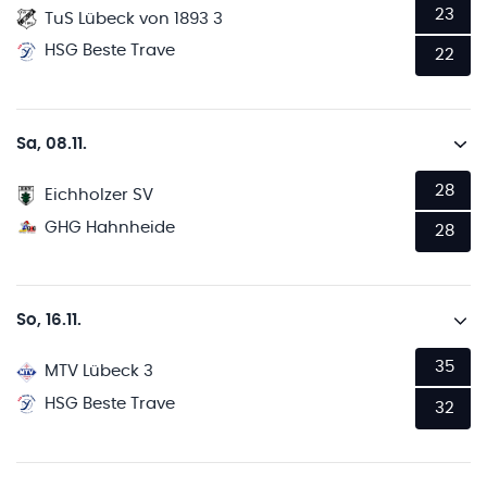
23
TuS Lübeck von 1893 3
HSG Beste Trave
22
Sa, 08.11.
28
Eichholzer SV
GHG Hahnheide
28
So, 16.11.
35
MTV Lübeck 3
HSG Beste Trave
32