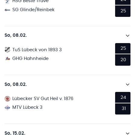
HSG Beste Trave
SG Glinde/Reinbek
25
So, 08.02.
25
TuS Lübeck von 1893 3
GHG Hahnheide
20
So, 08.02.
24
Lübecker SV Gut Heil v. 1876
MTV Lübeck 3
31
So, 15.02.