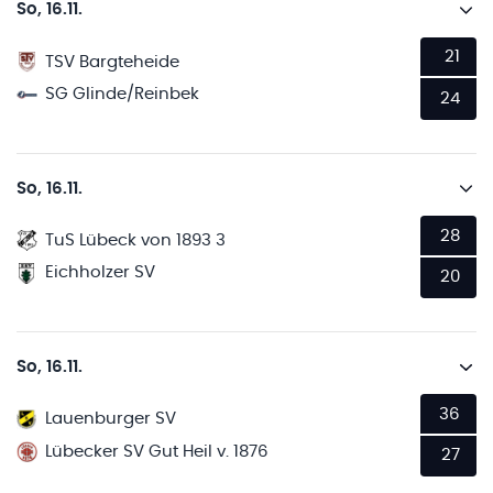
So, 16.11.
21
TSV Bargteheide
SG Glinde/Reinbek
24
So, 16.11.
28
TuS Lübeck von 1893 3
Eichholzer SV
20
So, 16.11.
36
Lauenburger SV
Lübecker SV Gut Heil v. 1876
27