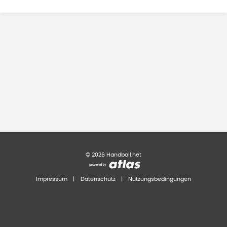
©
2026
Handball.net
Impressum
|
Datenschutz
|
Nutzungsbedingungen