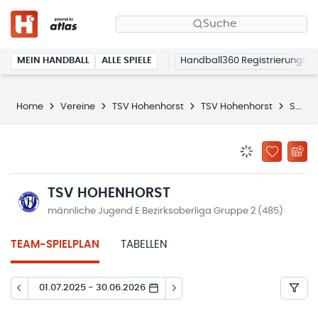
Suche
MEIN HANDBALL
ALLE SPIELE
Handball360 Registrierung
Home
Vereine
TSV Hohenhorst
TSV Hohenhorst
Spielplan
BENACHRICHTIG
ZU „MEINE
TSV HOHENHORST
männliche Jugend E Bezirksoberliga Gruppe 2 (485)
TEAM-SPIELPLAN
TABELLEN
01.07.2025 - 30.06.2026