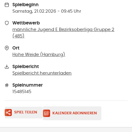
Spielbeginn
Samstag, 21.02.2026 - 09:45 Uhr
Wettbewerb
männliche Jugend E Bezirksoberliga Gruppe 2
(485)
Ort
Hohe Weide
(
Hamburg
)
Spielbericht
Spielbericht herunterladen
Spielnummer
15485145
SPIEL TEILEN
KALENDER ABONNIEREN