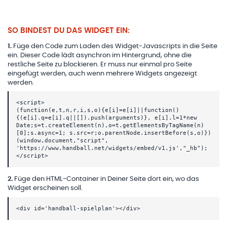
SO BINDEST DU DAS WIDGET EIN:
1
.
Füge den Code zum Laden des Widget-Javascripts in die Seite
ein. Dieser Code lädt asynchron im Hintergrund, ohne die
restliche Seite zu blockieren. Er muss nur einmal pro Seite
eingefügt werden, auch wenn mehrere Widgets angezeigt
werden.
<script>
(function(e,t,n,r,i,s,o){e[i]=e[i]||function()
{(e[i].q=e[i].q||[]).push(arguments)}, e[i].l=1*new
Date;s=t.createElement(n),o=t.getElementsByTagName(n)
[0];s.async=1; s.src=r;o.parentNode.insertBefore(s,o)})
(window,document,"script",
'https://www.handball.net/widgets/embed/v1.js',"_hb");
</script>
2
.
Füge den HTML-Container in Deiner Seite dort ein, wo das
Widget erscheinen soll.
<div id='handball-spielplan'></div>