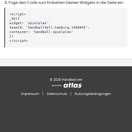
3
.
Füge den Code zum Einbetten Deines Widgets in die Seite ein.
<script>
_hb({
widget: 'spielplan',
teamId: 'handball4all.hamburg.1400845',
container: 'handball-spielplan'
})
</script>
©
2026
Handball.net
Impressum
|
Datenschutz
|
Nutzungsbedingungen