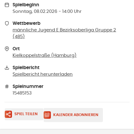
Spielbeginn
Sonntag, 08.02.2026 - 14:00 Uhr
Wettbewerb
männliche Jugend E Bezirksoberliga Gruppe 2
(485)
Ort
Kielkoppelstraße
(
Hamburg
)
Spielbericht
Spielbericht herunterladen
Spielnummer
15485153
SPIEL TEILEN
KALENDER ABONNIEREN