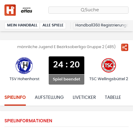
Suche
MEIN HANDBALL
ALLE SPIELE
Handball360 Registrierung
männliche Jugend E Bezirksoberliga Gruppe 2 (485)
24
:
20
TSV Hohenhorst
TSC Wellingsbüttel 2
Spiel beendet
SPIELINFO
AUFSTELLUNG
LIVETICKER
TABELLE
H
SPIELINFORMATIONEN