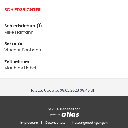
SCHIEDSRICHTER
Schiedsrichter (1)
Mike
Hamann
Sekretär
Vincent
Kanbach
Zeitnehmer
Matthias
Habel
letztes Update:
09.02.2026 09:49 Uhr
©
2026
Handball.net
Impressum
|
Datenschutz
|
Nutzungsbedingungen