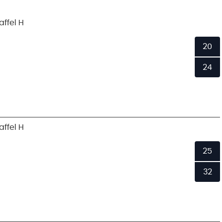
ffel H
20
24
ffel H
25
32