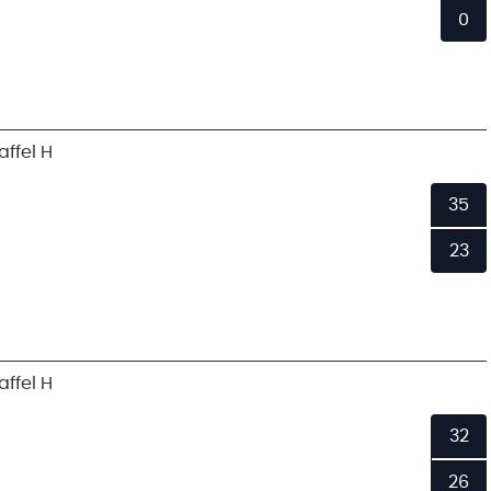
0
ffel H
35
23
ffel H
32
26