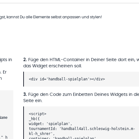
t, kannst Du alle Elemente selbst anpassen und stylen!
pts in
2
.
Füge den HTML-Container in Deiner Seite dort ein, 
das Widget erscheinen soll.
. Er
h
<div id='handball-spielplan'></div>
3
.
Füge den Code zum Einbetten Deines Widgets in di
Seite ein.
<script>
Name
_hb({
widget: 'spielplan',
tournamentId: 'handball4all.schleswig-holstein.m-
kl-h_shrer',
,"_h
container: 'handball-spielplan'