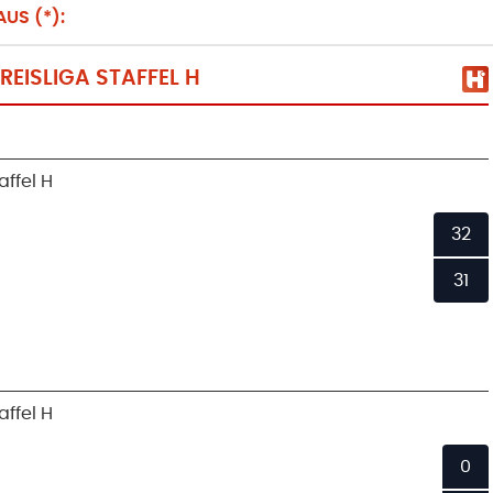
US (*):
EISLIGA STAFFEL H
ffel H
32
31
ffel H
0