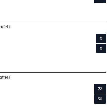
ffel H
0
0
ffel H
23
30