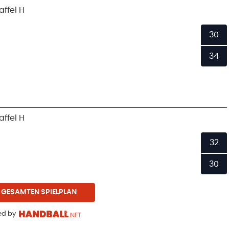
ffel H
30
34
ffel H
32
30
 GESAMTEN SPIELPLAN
d by