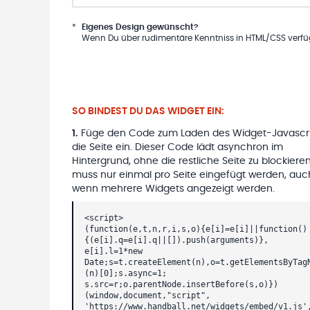
*
Eigenes Design gewünscht?
Wenn Du über rudimentäre Kenntniss in HTML/CSS verfügs
SO BINDEST DU DAS WIDGET EIN:
1
.
Füge den Code zum Laden des Widget-Javascri
die Seite ein. Dieser Code lädt asynchron im
Hintergrund, ohne die restliche Seite zu blockieren
muss nur einmal pro Seite eingefügt werden, auc
wenn mehrere Widgets angezeigt werden.
<script>
(function(e,t,n,r,i,s,o){e[i]=e[i]||function()
{(e[i].q=e[i].q||[]).push(arguments)},
e[i].l=1*new
Date;s=t.createElement(n),o=t.getElementsByTag
(n)[0];s.async=1;
s.src=r;o.parentNode.insertBefore(s,o)})
(window,document,"script",
'https://www.handball.net/widgets/embed/v1.js'