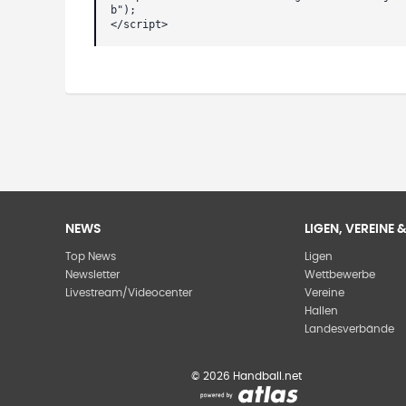
b");
</script>
NEWS
LIGEN, VEREINE
Top News
Ligen
Newsletter
Wettbewerbe
Livestream/Videocenter
Vereine
Hallen
Landesverbände
©
2026
Handball.net