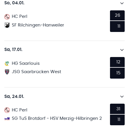
So, 04.01.
26
HC Perl
SF Rilchingen-Hanweiler
11
Sa, 17.01.
12
HG Saarlouis
JSG Saarbrücken West
15
Sa, 24.01.
31
HC Perl
SG TuS Brotdorf - HSV Merzig-Hilbringen 2
11