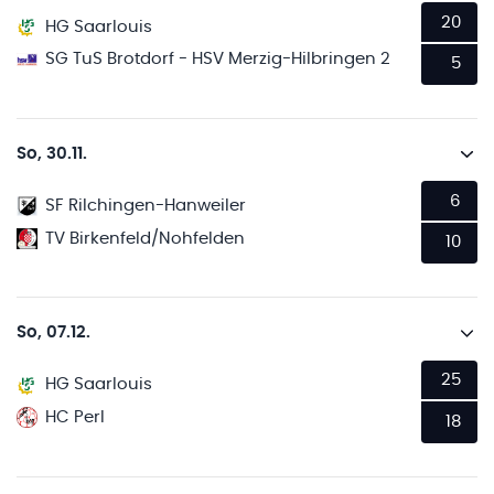
20
HG Saarlouis
SG TuS Brotdorf - HSV Merzig-Hilbringen 2
5
So, 30.11.
6
SF Rilchingen-Hanweiler
TV Birkenfeld/Nohfelden
10
So, 07.12.
25
HG Saarlouis
HC Perl
18