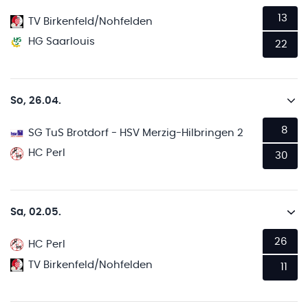
13
TV Birkenfeld/Nohfelden
HG Saarlouis
22
So, 26.04.
8
SG TuS Brotdorf - HSV Merzig-Hilbringen 2
HC Perl
30
Sa, 02.05.
26
HC Perl
TV Birkenfeld/Nohfelden
11