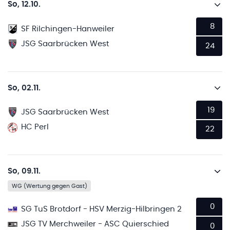
So, 12.10.
8
SF Rilchingen-Hanweiler
JSG Saarbrücken West
24
So, 02.11.
19
JSG Saarbrücken West
HC Perl
22
So, 09.11.
WG (Wertung gegen Gast)
0
SG TuS Brotdorf - HSV Merzig-Hilbringen 2
JSG TV Merchweiler - ASC Quierschied
0