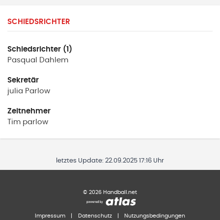
SCHIEDSRICHTER
Schiedsrichter (1)
Pasqual
Dahlem
Sekretär
julia
Parlow
Zeitnehmer
Tim
parlow
letztes Update:
22.09.2025 17:16 Uhr
©
2026
Handball.net
Impressum
|
Datenschutz
|
Nutzungsbedingungen