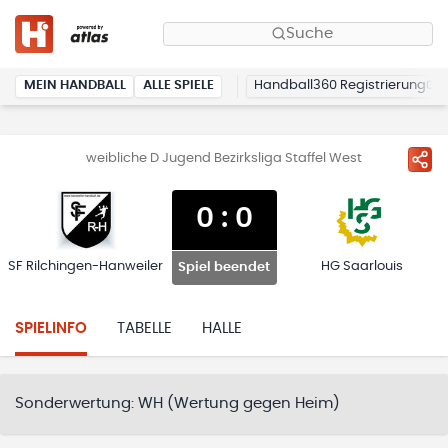
Suche
MEIN HANDBALL
ALLE SPIELE
Handball360 Registrierung
weibliche D Jugend Bezirksliga Staffel West
0
:
0
SF Rilchingen-Hanweiler
HG Saarlouis
Spiel beendet
SPIELINFO
TABELLE
HALLE
Sonderwertung:
WH (Wertung gegen Heim)