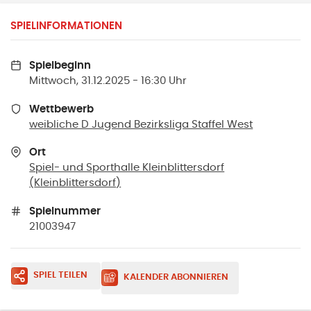
SPIELINFORMATIONEN
Spielbeginn
Mittwoch, 31.12.2025 - 16:30 Uhr
Wettbewerb
weibliche D Jugend Bezirksliga Staffel West
Ort
Spiel- und Sporthalle Kleinblittersdorf
(
Kleinblittersdorf
)
Spielnummer
21003947
SPIEL TEILEN
KALENDER ABONNIEREN