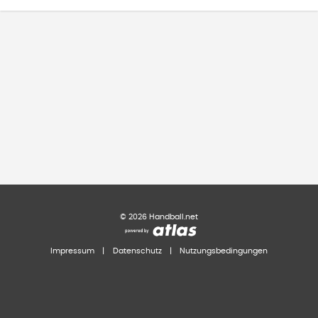
©
2026
Handball.net
Impressum
|
Datenschutz
|
Nutzungsbedingungen